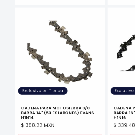
Exclusivo en Tienda
Exclusivo
CADENA PARA MOTOSIERRA 3/8
CADENA P
BARRA 14" (53 ESLABONES) EVANS
BARRA 16
H1N14
H1N16
Precio
$ 388.22 MXN
Precio
$ 339.4
habitual
habitua