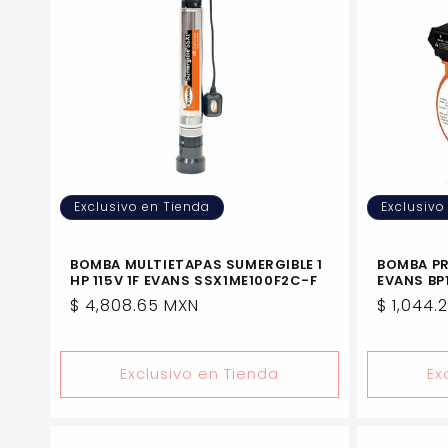
Exclusivo en Tienda
Exclusivo
BOMBA MULTIETAPAS SUMERGIBLE 1
BOMBA P
HP 115V 1F EVANS SSX1ME100F2C-F
EVANS BP
Precio
$ 4,808.65 MXN
Precio
$ 1,044.
habitual
habitua
Exclusivo en Tienda
Ex