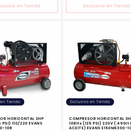
clusivo en Tienda
Exclusivo en Tienda
 en Tienda
Exclusivo en Tienda
OR HORIZONTAL 2HP
COMPRESOR HORIZONTAL 3H
5 PSI) 110/220 EVANS
108lts (125 PSI) 220V (.490lt
0-108
ACEITE) EVANS E150ME300-1