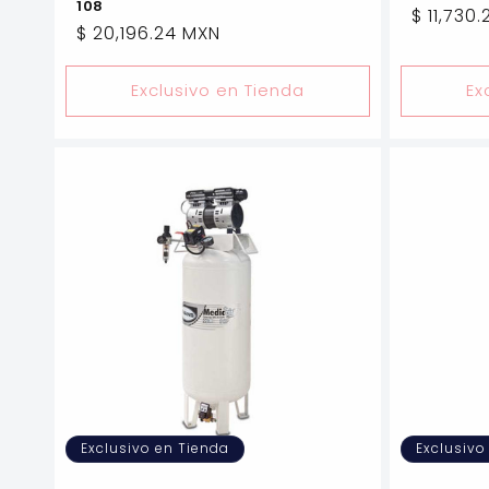
108
Precio
$ 11,730
Precio
$ 20,196.24 MXN
habitua
habitual
Exclusivo en Tienda
Ex
Exclusivo en Tienda
Exclusivo