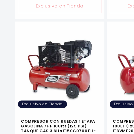
Exclusivo en Tienda
Ex
Exclusivo en Tienda
Exclusivo
COMPRESOR CON RUEDAS 1 ETAPA
COMPRES
GASOLINA 7HP 108lts (125 PSI)
108LT (12
TANQUE GAS 3.6lts E150G0700TH-
E13VME20