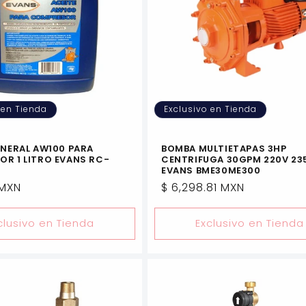
 en Tienda
Exclusivo en Tienda
INERAL AW100 PARA
BOMBA MULTIETAPAS 3HP
R 1 LITRO EVANS RC-
CENTRIFUGA 30GPM 220V 23
EVANS BME30ME300
 MXN
Precio
$ 6,298.81 MXN
l
habitual
clusivo en Tienda
Exclusivo en Tienda