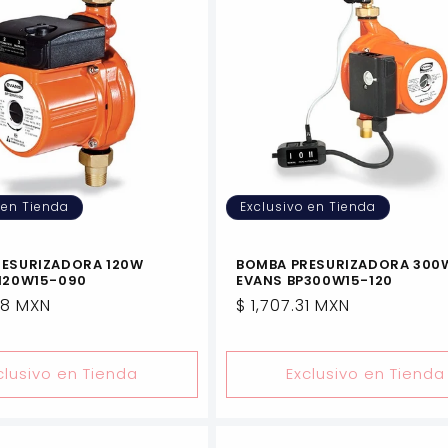
 en Tienda
Exclusivo en Tienda
RESURIZADORA 120W
BOMBA PRESURIZADORA 300
120W15-090
EVANS BP300W15-120
28 MXN
Precio
$ 1,707.31 MXN
l
habitual
clusivo en Tienda
Exclusivo en Tienda