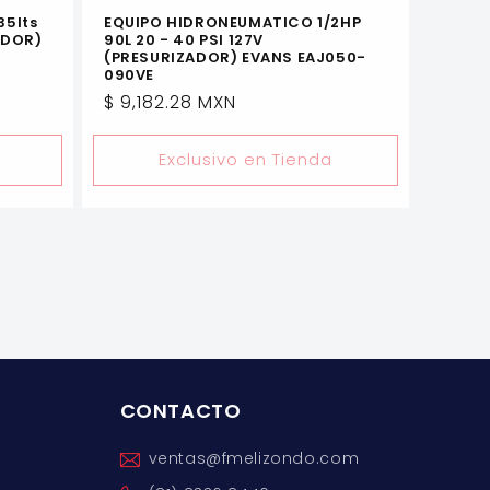
35lts
EQUIPO HIDRONEUMATICO 1/2HP
ADOR)
90L 20 - 40 PSI 127V
(PRESURIZADOR) EVANS EAJ050-
090VE
Precio
$ 9,182.28 MXN
habitual
Exclusivo en Tienda
CONTACTO
ventas@fmelizondo.com