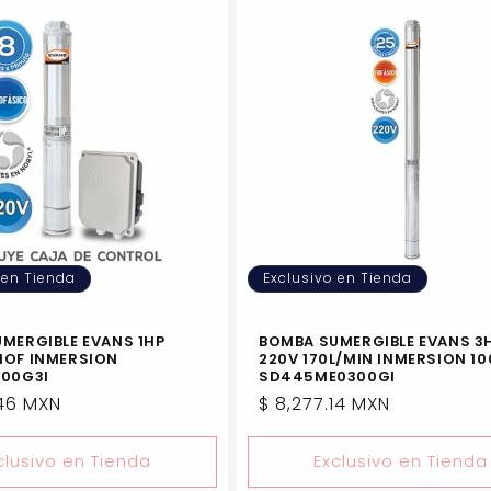
 en Tienda
Exclusivo en Tienda
MERGIBLE EVANS 1HP
BOMBA SUMERGIBLE EVANS 3
NOF INMERSION
220V 170L/MIN INMERSION 1
100G3I
SD445ME0300GI
.46 MXN
Precio
$ 8,277.14 MXN
l
habitual
clusivo en Tienda
Exclusivo en Tienda