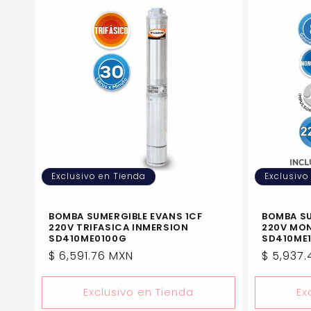
Exclusivo en Tienda
Exclusivo
BOMBA SUMERGIBLE EVANS 1CF
BOMBA SU
220V TRIFASICA INMERSION
220V MO
SD410ME0100G
SD410ME
Precio
$ 6,591.76 MXN
Precio
$ 5,937
habitual
habitua
Exclusivo en Tienda
Ex