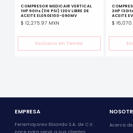
COMPRESOR MEDICAIR VERTICAL
COMPRESO
1HP 90lts (116 PSI) 120V LIBRE DE
2HP 130lts
ACEITE EL050E100-090MV
ACEITE E
Precio
$ 12,275.97 MXN
Precio
$ 16,070
habitual
habitua
Exclusivo en Tienda
Ex
EMPRESA
NOSOT
Ferremayoreo Elizondo S.A. de C.V.
Acerca de
nace para servir a sus clientes