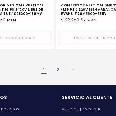
R MEDICAIR VERTICAL
COMPRESOR VERTICAL 5HP 2
 (116 PSI) 120V LIBRE DE
(125 PSI) 220V (SIN ARRANC
VANS EL100E200-130MV
EVANS E170ME500-235V
.50 MXN
Precio
$ 22,250.67 MXN
l
habitual
clusivo en Tienda
Exclusivo en Tienda
1
2
ROS
SERVICIO AL CLIENTE
 nosotros
Aviso de privacidad