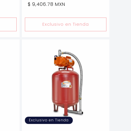
Precio
$ 9,406.78 MXN
habitual
Exclusivo en Tienda
Exclusivo en Tienda