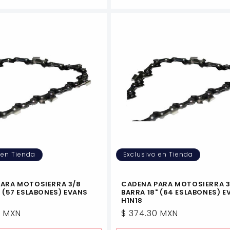
 en Tienda
Exclusivo en Tienda
ARA MOTOSIERRA 3/8
CADENA PARA MOTOSIERRA 3
" (57 ESLABONES) EVANS
BARRA 18" (64 ESLABONES) E
H1N18
8 MXN
Precio
$ 374.30 MXN
l
habitual