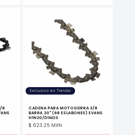
Exclusivo en Tienda
/8
CADENA PARA MOTOSIERRA 3/8
VANS
BARRA 20" (68 ESLABONES) EVANS
H1N20/D1M20
Precio
$ 623.25 MXN
habitual