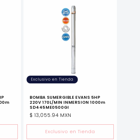
Exclusivo en Tienda
HP
BOMBA SUMERGIBLE EVANS 5HP
000m
220V 170L/MIN INMERSION 1000m
SD445ME0500GI
Precio
$ 13,055.94 MXN
habitual
Exclusivo en Tienda