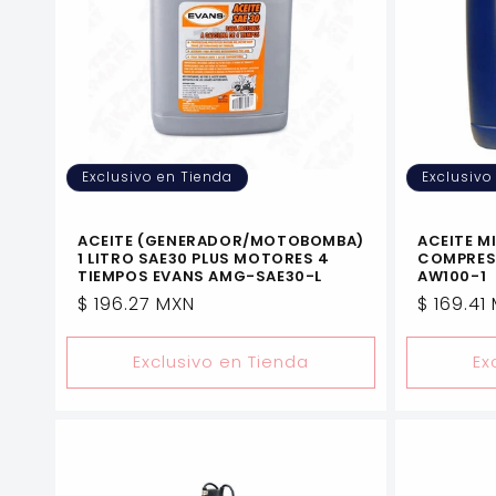
i
ó
n
Exclusivo en Tienda
Exclusivo
:
ACEITE (GENERADOR/MOTOBOMBA)
ACEITE M
1 LITRO SAE30 PLUS MOTORES 4
COMPRESO
TIEMPOS EVANS AMG-SAE30-L
AW100-1
Precio
$ 196.27 MXN
Precio
$ 169.41
habitual
habitua
Exclusivo en Tienda
Ex