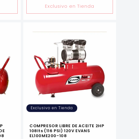
Exclusivo en Tienda
Exclusivo en Tienda
P
COMPRESOR LIBRE DE ACEITE 2HP
 DE
108lts (116 PSI) 120V EVANS
08
EL100ME200-108