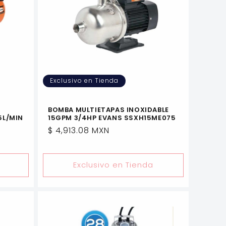
Exclusivo en Tienda
BOMBA MULTIETAPAS INOXIDABLE
5L/MIN
15GPM 3/4HP EVANS SSXH15ME075
Precio
$ 4,913.08 MXN
habitual
Exclusivo en Tienda