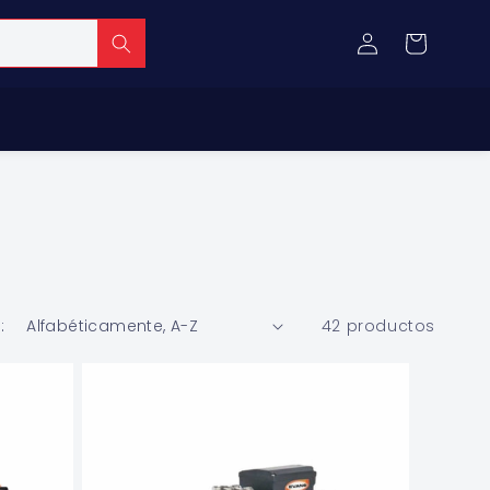
Iniciar
Carrito
sesión
:
42 productos