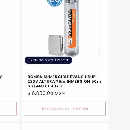
Exclusivo en Tienda
W
BOMBA SUMERGIBLE EVANS 1.5HP
220V ALTURA 75m INMERSION 50m
SSX4ME0150G-I
Precio
$ 6,080.84 MXN
habitual
Exclusivo en Tienda