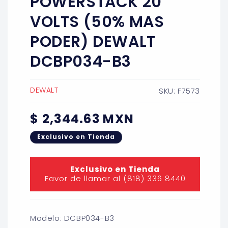
POWERSTACK 20
VOLTS (50% MAS
PODER) DEWALT
DCBP034-B3
DEWALT
SKU: F7573
Precio
$ 2,344.63 MXN
habitual
Exclusivo en Tienda
Exclusivo en Tienda
Favor de llamar al (818) 336 8440
Modelo: DCBP034-B3