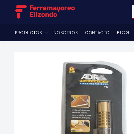
Ir
directamente
al contenido
PRODUCTOS
NOSOTROS
CONTACTO
BLOG
Ir
directamente
a la
información
del producto