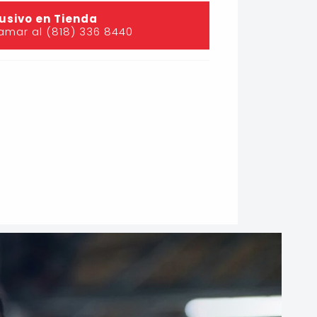
usivo en Tienda
lamar al (818) 336 8440