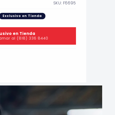
SKU: F6695
Exclusivo en Tienda
usivo en Tienda
lamar al (818) 336 8440