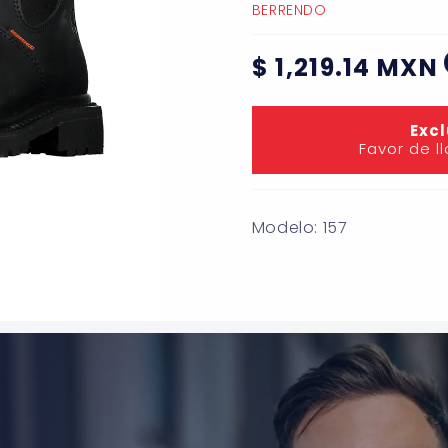
BERRENDO
Precio
$ 1,219.14 MXN
habitual
Excl
Favor de l
Modelo: 157