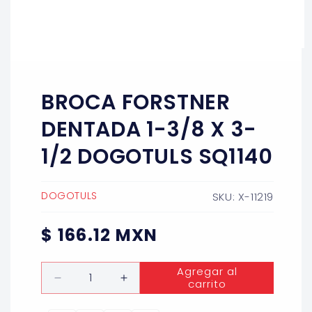
Abrir
elemento
multimedia
1
BROCA FORSTNER
en
una
ventana
DENTADA 1-3/8 X 3-
modal
1/2 DOGOTULS SQ1140
DOGOTULS
SKU: X-11219
Precio
$ 166.12 MXN
habitual
Cantidad
Agregar al
carrito
Reducir
Aumentar
cantidad
cantidad