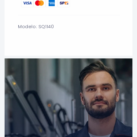
para
para
BROCA
BROCA
FORSTNER
FORSTNER
DENTADA
DENTADA
1-
1-
Modelo: SQ1140
3/8
3/8
X
X
3-
3-
1/2
1/2
DOGOTULS
DOGOTULS
SQ1140
SQ1140