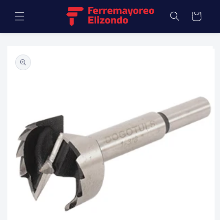
Ir
directamente
Carrito
al contenido
Ir
directamente
a la
información
del producto