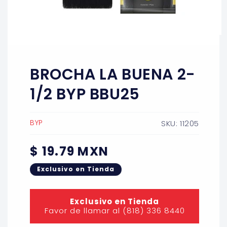
Abrir
elemento
multimedia
1
BROCHA LA BUENA 2-
en
una
ventana
1/2 BYP BBU25
modal
BYP
SKU: 11205
Precio
$ 19.79 MXN
habitual
Exclusivo en Tienda
Exclusivo en Tienda
Favor de llamar al (818) 336 8440