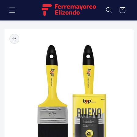
Ir
directamente
Carrito
al contenido
Ir
directamente
a la
información
del producto