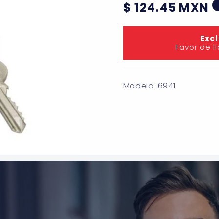
Precio
$ 124.45 MXN
habitual
Excl
Favor de l
Modelo: 6941