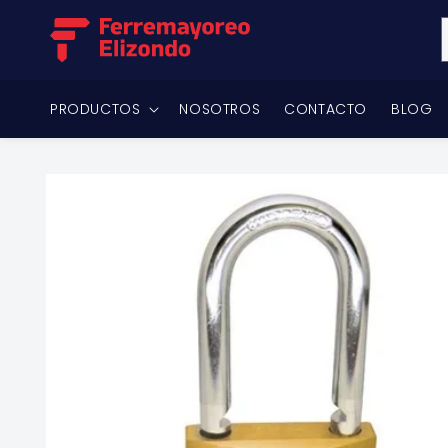
Ir
directamente
al contenido
PRODUCTOS
NOSOTROS
CONTACTO
BLOG
Ir
directamente
a la
información
del producto