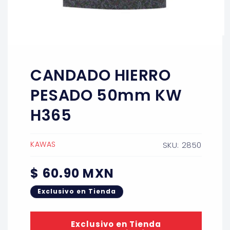
Abrir
elemento
multimedia
1
CANDADO HIERRO
en
una
ventana
PESADO 50mm KW
modal
H365
KAWAS
SKU: 2850
Precio
$ 60.90 MXN
habitual
Exclusivo en Tienda
Exclusivo en Tienda