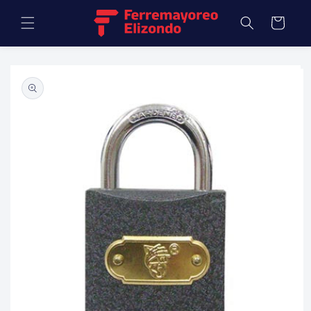
Ir
directamente
Carrito
al contenido
Ir
directamente
a la
información
del producto