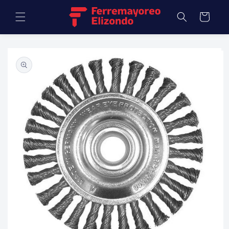
Ir
directamente
Carrito
al contenido
Ir
directamente
a la
información
del producto