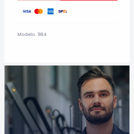
cantidad
cantidad
para
para
CEPILLO
CEPILLO
CIRCULAR
CIRCULAR
TRENZADO
TRENZADO
ACERO
ACERO
Modelo: 984
4&quot;
4&quot;
X
X
MULTI-
MULTI-
ROSCA
ROSCA
AUSTROMEX
AUSTROMEX
984
984