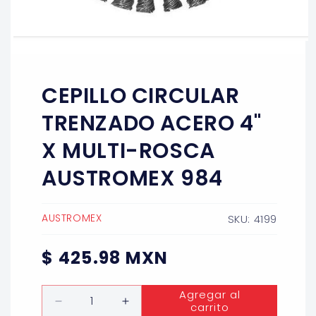
Abrir
elemento
multimedia
1
CEPILLO CIRCULAR
en
una
ventana
TRENZADO ACERO 4"
modal
X MULTI-ROSCA
AUSTROMEX 984
AUSTROMEX
SKU: 4199
Precio
$ 425.98 MXN
habitual
Cantidad
Agregar al
carrito
Reducir
Aumentar