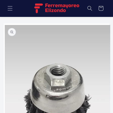
Ir
directamente
Carrito
al contenido
Ir
directamente
a la
información
del producto