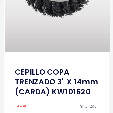
Abrir
elemento
multimedia
1
CEPILLO COPA
en
una
ventana
TRENZADO 3" X 14mm
modal
(CARDA) KW101620
KAWAS
SKU: 2964