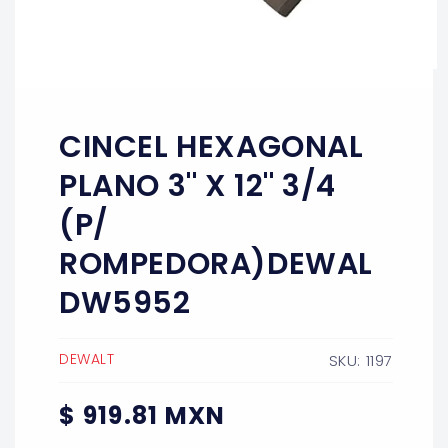
Abrir
elemento
multimedia
1
CINCEL HEXAGONAL
en
una
ventana
PLANO 3'' X 12'' 3/4
modal
(P/
ROMPEDORA)DEWAL
DW5952
DEWALT
SKU: 1197
Precio
$ 919.81 MXN