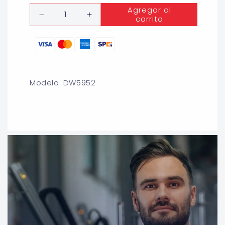
habitual
Cantidad
Agregar al
carrito
Reducir
Aumentar
cantidad
cantidad
para
para
CINCEL
CINCEL
HEXAGONAL
HEXAGONAL
PLANO
PLANO
3&#39;&#39;
3&#39;&#39;
Modelo: DW5952
X
X
12&#39;&#39;
12&#39;&#39;
3/4
3/4
(P/
(P/
ROMPEDORA)DEWAL
ROMPEDORA)DEWAL
DW5952
DW5952