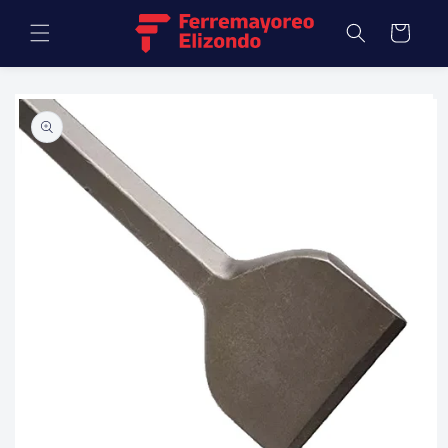
Ir
directamente
Carrito
al contenido
Ir
directamente
a la
información
del producto