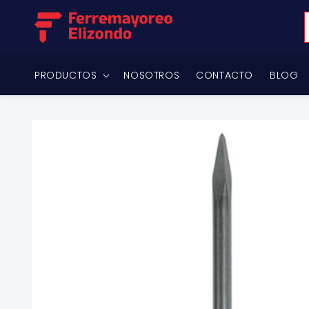
Ir
directamente
al contenido
PRODUCTOS
NOSOTROS
CONTACTO
BLOG
Ir
directamente
a la
información
del producto