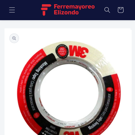
Ir
directamente
Carrito
al contenido
Ir
directamente
a la
información
del producto