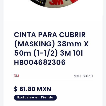
Abrir
elemento
multimedia
1
CINTA PARA CUBRIR
en
una
ventana
(MASKING) 38mm X
modal
50m (1-1/2) 3M 101
HB004682306
3M
SKU: 61043
Precio
$ 61.80 MXN
habitual
Exclusivo en Tienda