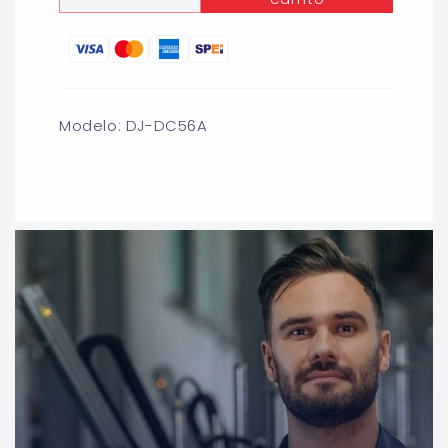
cantidad
cantidad
para
para
CONECTOR
CONECTOR
PARA
PARA
DUCTOS
DUCTOS
UNIVERSAL
UNIVERSAL
Modelo: DJ-DC56A
5&quot;
5&quot;
-
-
6&quot;
6&quot;
COFLEX
COFLEX
DJ-
DJ-
DC564A
DC564A