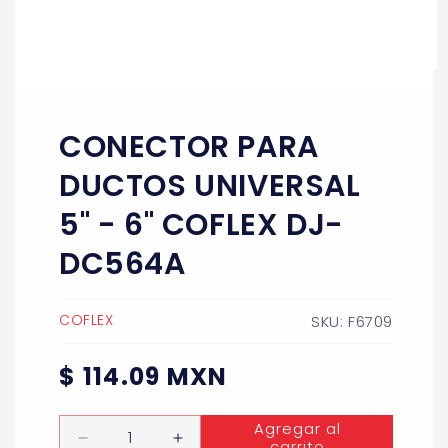
Abrir
elemento
multimedia
1
CONECTOR PARA
en
una
ventana
DUCTOS UNIVERSAL
modal
5" - 6" COFLEX DJ-
DC564A
COFLEX
SKU: F6709
Precio
$ 114.09 MXN
habitual
Cantidad
Agregar al
carrito
Reducir
Aumentar