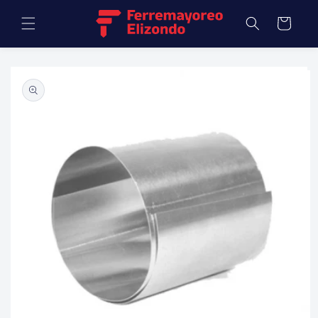
Ir
directamente
Carrito
al contenido
Ir
directamente
a la
información
del producto