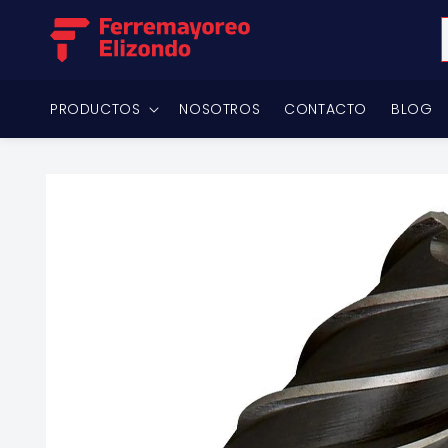
Ir
directamente
al contenido
PRODUCTOS
NOSOTROS
CONTACTO
BLOG
Ir
directamente
a la
información
del producto