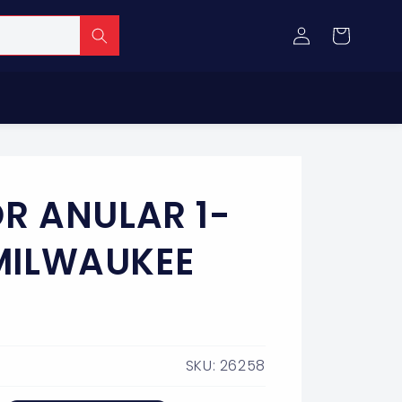
Iniciar
Carrito
sesión
R ANULAR 1-
 MILWAUKEE
SKU: 26258