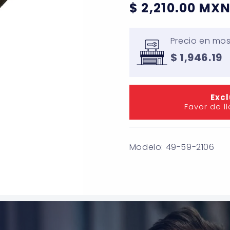
Precio
$ 2,210.00 MX
habitual
Precio en mos
$ 1,946.19
Excl
Favor de l
Modelo: 49-59-2106