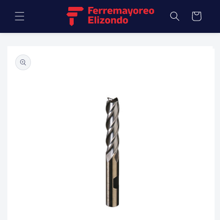
Ir
directamente
Carrito
al contenido
Ir
directamente
a la
información
del producto