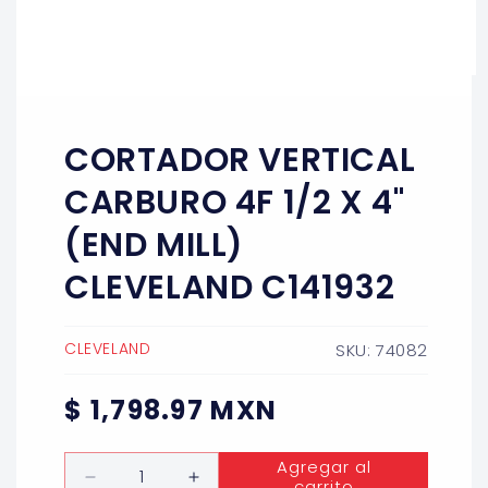
Abrir
elemento
multimedia
1
CORTADOR VERTICAL
en
una
ventana
CARBURO 4F 1/2 X 4"
modal
(END MILL)
CLEVELAND C141932
CLEVELAND
SKU: 74082
Precio
$ 1,798.97 MXN
habitual
Cantidad
Agregar al
carrito
Reducir
Aumentar