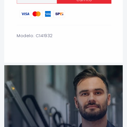
cantidad
cantidad
para
para
CORTADOR
CORTADOR
VERTICAL
VERTICAL
CARBURO
CARBURO
4F
4F
Modelo: C141932
1/2
1/2
X
X
4&quot;
4&quot;
(END
(END
MILL)
MILL)
CLEVELAND
CLEVELAND
C141932
C141932