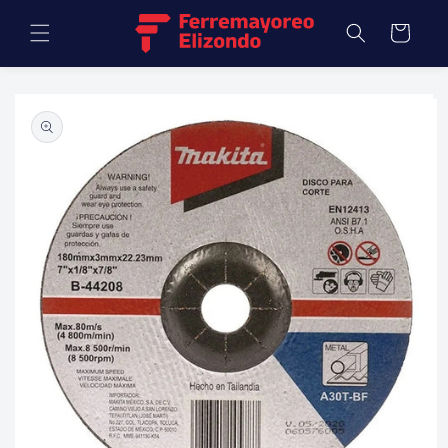
Ir
directamente
Carrito
al contenido
Ir
directamente
a la
información
del producto