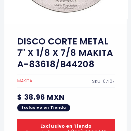
Abrir
elemento
multimedia
1
DISCO CORTE METAL
en
una
ventana
7'' X 1/8 X 7/8 MAKITA
modal
A-83618/B44208
MAKITA
SKU: 67107
Precio
$ 38.96 MXN
habitual
Exclusivo en Tienda
Exclusivo en Tienda