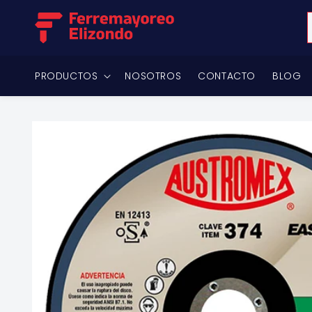
Ir
directamente
al contenido
PRODUCTOS
NOSOTROS
CONTACTO
BLOG
Ir
directamente
a la
información
del producto