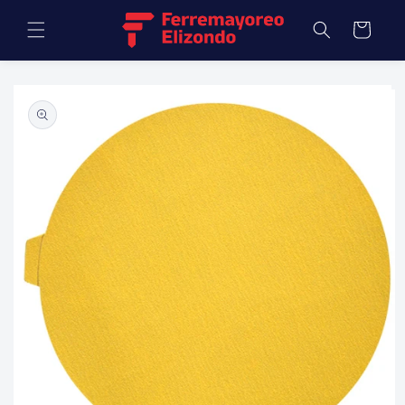
Ir
directamente
Carrito
al contenido
Ir
directamente
a la
información
del producto