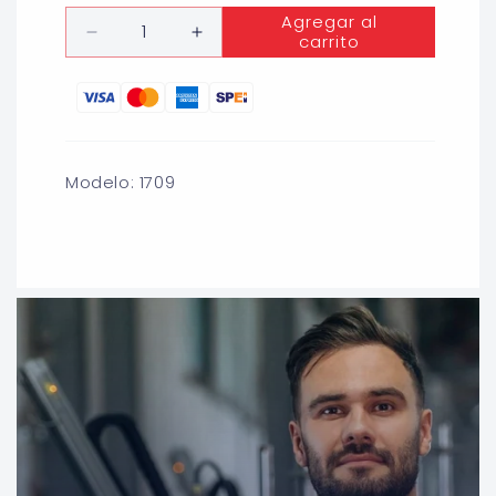
habitual
Cantidad
Agregar al
carrito
Reducir
Aumentar
cantidad
cantidad
para
para
DISCO
DISCO
PEGAMENTO
PEGAMENTO
6&#39;&#39;
6&#39;&#39;
GRANO
GRANO
Modelo: 1709
320
320
(AMARILLO)
(AMARILLO)
TDCA
TDCA
TENAZIT
TENAZIT
AUSTROMEX
AUSTROMEX
1709
1709