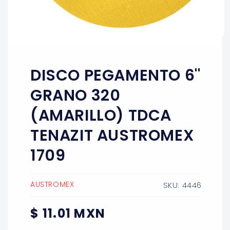
Abrir
elemento
multimedia
1
DISCO PEGAMENTO 6''
en
una
ventana
GRANO 320
modal
(AMARILLO) TDCA
TENAZIT AUSTROMEX
1709
AUSTROMEX
SKU: 4446
Precio
$ 11.01 MXN