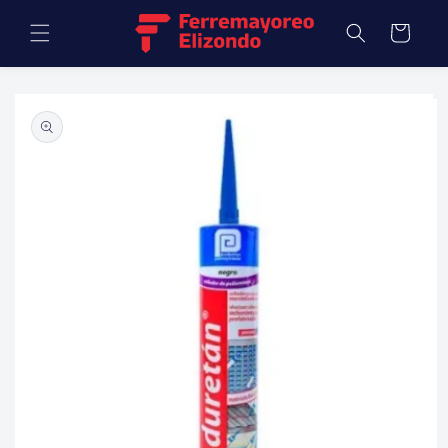
Ir
directamente
Carrito
al contenido
Ir
directamente
a la
información
del producto