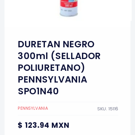
Abrir
elemento
multimedia
1
DURETAN NEGRO
en
una
ventana
300ml (SELLADOR
modal
POLIURETANO)
PENNSYLVANIA
SPO1N40
PENNSYLVANIA
SKU: 15116
Precio
$ 123.94 MXN