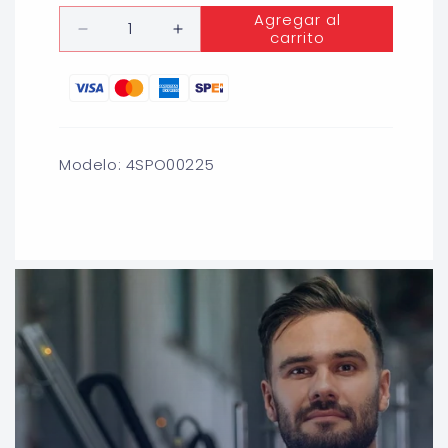
habitual
Cantidad
Agregar al
carrito
Reducir
Aumentar
cantidad
cantidad
para
para
DURETAN
DURETAN
NEGRO
NEGRO
300ml
300ml
(SELLADOR
(SELLADOR
Modelo: 4SPO00225
POLIURETANO)
POLIURETANO)
PENNSYLVANIA
PENNSYLVANIA
SPO1N40
SPO1N40