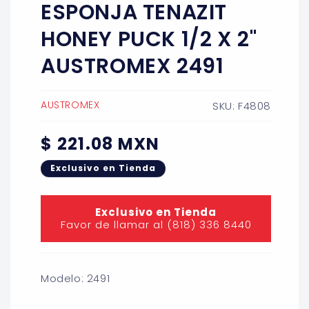
ESPONJA TENAZIT
en
una
ventana
HONEY PUCK 1/2 X 2''
modal
AUSTROMEX 2491
AUSTROMEX
SKU: F4808
Precio
$ 221.08 MXN
habitual
Exclusivo en Tienda
Exclusivo en Tienda
Favor de llamar al (818) 336 8440
Modelo: 2491