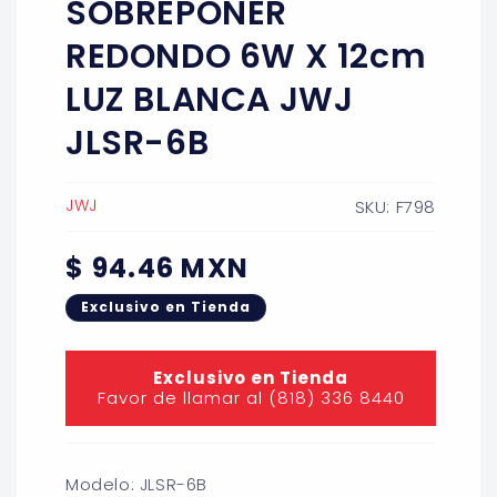
SOBREPONER
modal
REDONDO 6W X 12cm
LUZ BLANCA JWJ
JLSR-6B
JWJ
SKU: F798
Precio
$ 94.46 MXN
habitual
Exclusivo en Tienda
Exclusivo en Tienda
Favor de llamar al (818) 336 8440
Modelo: JLSR-6B