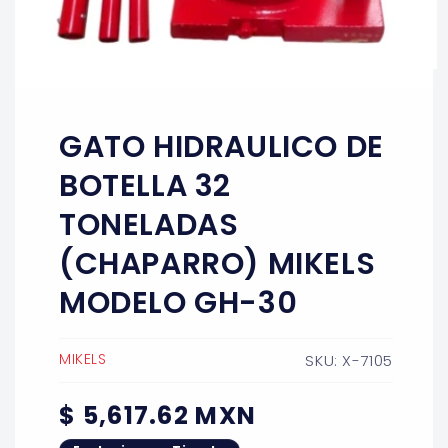
Abrir
elemento
multimedia
1
GATO HIDRAULICO DE
en
una
ventana
BOTELLA 32
modal
TONELADAS
(CHAPARRO) MIKELS
MODELO GH-30
MIKELS
SKU: X-7105
Precio
$ 5,617.62 MXN