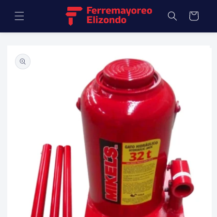
Ir
directamente
Carrito
al contenido
Ir
directamente
a la
información
del producto