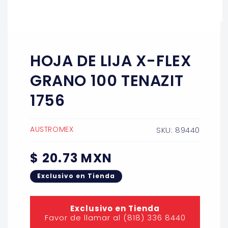
Abrir
elemento
multimedia
1
HOJA DE LIJA X-FLEX
en
una
ventana
GRANO 100 TENAZIT
modal
1756
AUSTROMEX
SKU: 89440
Precio
$ 20.73 MXN
habitual
Exclusivo en Tienda
Exclusivo en Tienda
Favor de llamar al (818) 336 8440