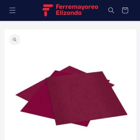
Ir
directamente
Carrito
al contenido
Ir
directamente
a la
información
del producto