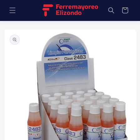
Ir
directamente
Carrito
al contenido
Ir
directamente
a la
información
del producto