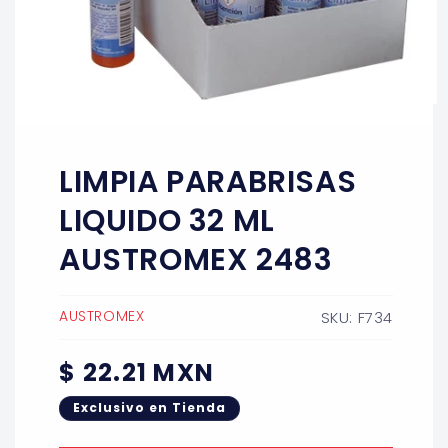
Abrir
elemento
multimedia
1
LIMPIA PARABRISAS
en
una
ventana
LIQUIDO 32 ML
modal
AUSTROMEX 2483
AUSTROMEX
SKU: F734
Precio
$ 22.21 MXN
habitual
Exclusivo en Tienda