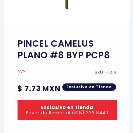
Abrir
elemento
multimedia
1
PINCEL CAMELUS
en
una
ventana
PLANO #8 BYP PCP8
modal
BYP
SKU: F1318
Precio
$ 7.73 MXN
Exclusivo en Tienda
habitual
Exclusivo en Tienda
Favor de llamar al (818) 336 8440