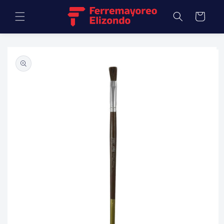
Ir
directamente
Carrito
al contenido
Ir
directamente
a la
información
del producto