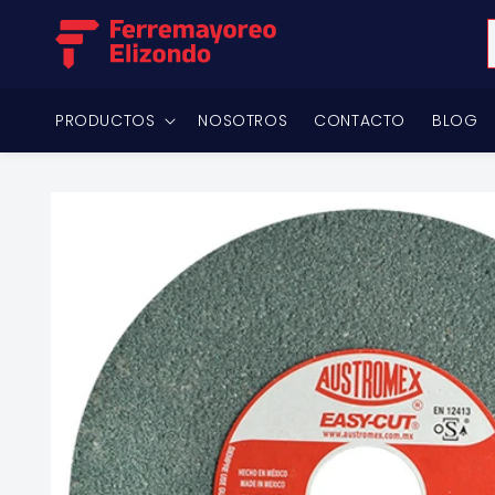
Ir
directamente
al contenido
PRODUCTOS
NOSOTROS
CONTACTO
BLOG
Ir
directamente
a la
información
del producto