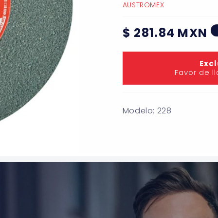
AUSTROMEX
Precio
$ 281.84 MXN
habitual
Excl
Favor de l
Modelo: 228