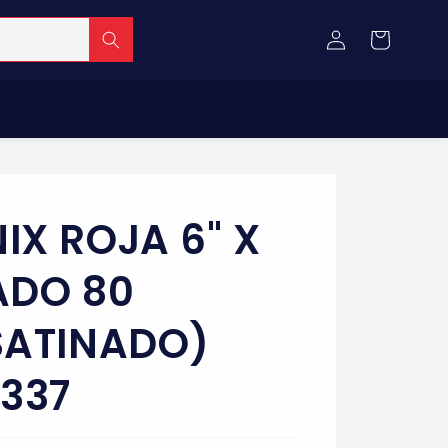
Iniciar
Carrito
sesión
IX ROJA 6" X
RADO 80
SATINADO)
2337