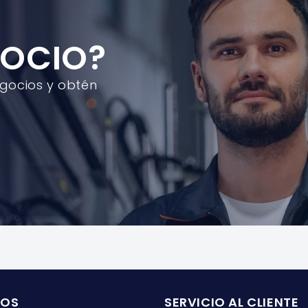
TENAZIT
TENAZIT
2337
2337
GOCIO?
egocios y obtén
ROS
SERVICIO AL CLIENTE