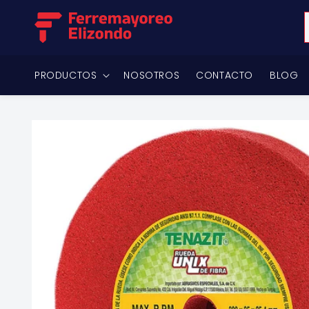
Ir
directamente
al contenido
PRODUCTOS
NOSOTROS
CONTACTO
BLOG
Ir
directamente
a la
información
del producto