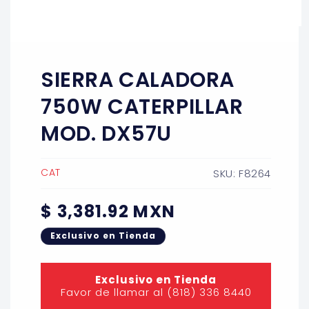
Abrir
elemento
multimedia
1
SIERRA CALADORA
en
una
ventana
750W CATERPILLAR
modal
MOD. DX57U
CAT
SKU: F8264
Precio
$ 3,381.92 MXN
habitual
Exclusivo en Tienda
Exclusivo en Tienda
Favor de llamar al (818) 336 8440