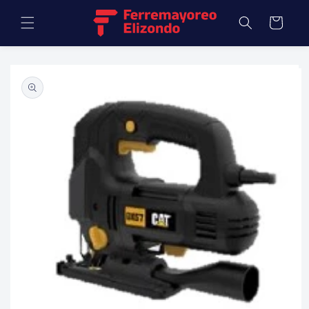
Ir
directamente
Carrito
al contenido
Ir
directamente
a la
información
del producto