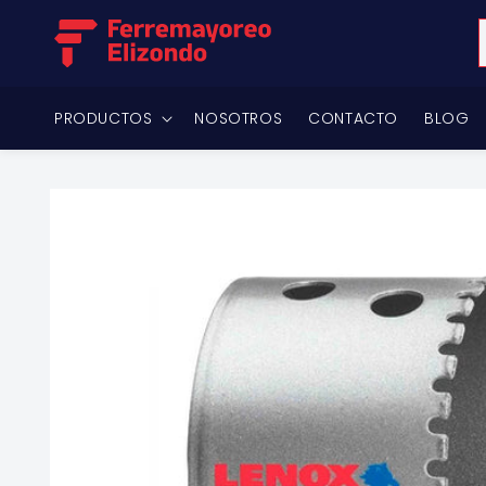
Ir
directamente
al contenido
PRODUCTOS
NOSOTROS
CONTACTO
BLOG
Ir
directamente
a la
información
del producto