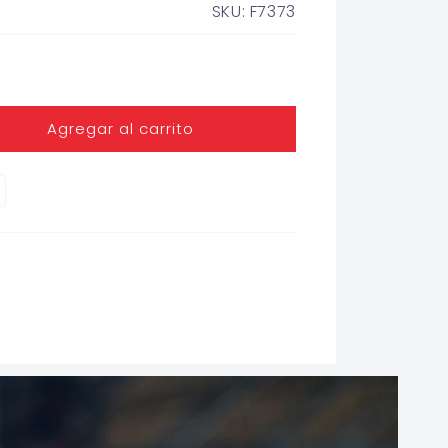
SKU: F7373
Agregar al carrito
ASA
TE
ANATO)