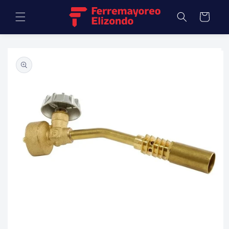
Ir
directamente
Carrito
al contenido
Ir
directamente
a la
información
del producto