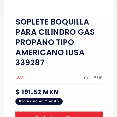
Abrir
elemento
multimedia
1
SOPLETE BOQUILLA
en
una
ventana
PARA CILINDRO GAS
modal
PROPANO TIPO
AMERICANO IUSA
339287
IUSA
SKU: 8619
Precio
$ 191.52 MXN
habitual
Exclusivo en Tienda