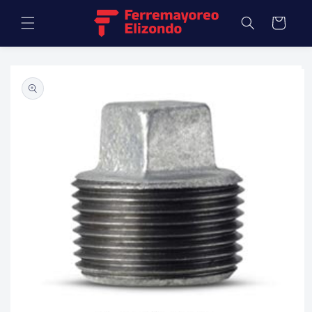
Ir
directamente
Carrito
al contenido
Ir
directamente
a la
información
del producto