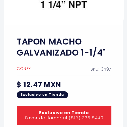
Abrir
elemento
multimedia
1
TAPON MACHO
en
una
ventana
GALVANIZADO 1-1/4"
modal
CONEX
SKU: 3497
Precio
$ 12.47 MXN
habitual
Exclusivo en Tienda
Exclusivo en Tienda
Favor de llamar al (818) 336 8440