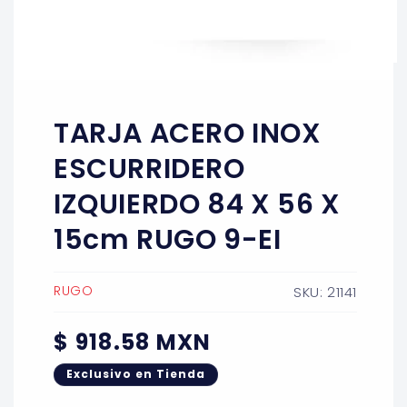
Abrir
elemento
multimedia
1
TARJA ACERO INOX
en
una
ventana
ESCURRIDERO
modal
IZQUIERDO 84 X 56 X
15cm RUGO 9-EI
RUGO
SKU: 21141
Precio
$ 918.58 MXN
habitual
Exclusivo en Tienda