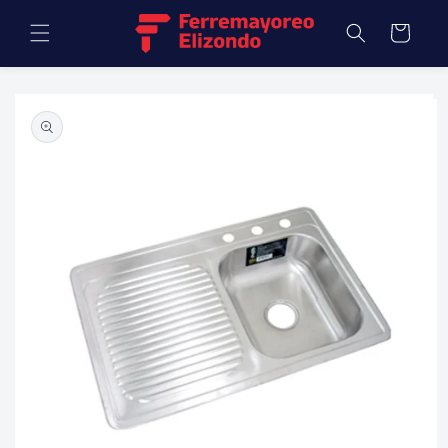
Ir
directamente
Carrito
al contenido
Ir
directamente
a la
información
del producto