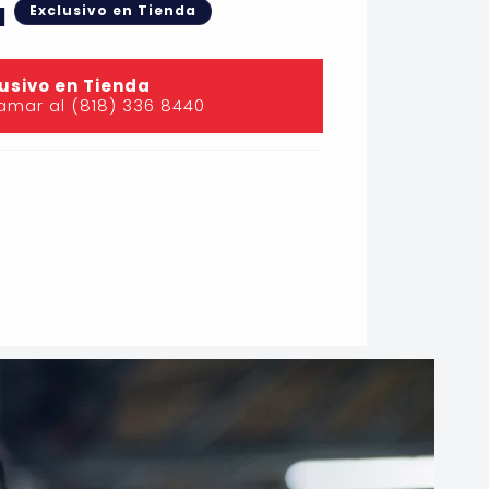
N
Exclusivo en Tienda
usivo en Tienda
lamar al (818) 336 8440