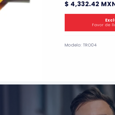
Precio
$ 4,332.42 MX
habitual
Excl
Favor de l
Modelo: TRO04