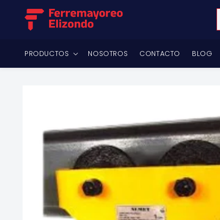
Ir
directamente
al contenido
PRODUCTOS
NOSOTROS
CONTACTO
BLOG
Ir
directamente
a la
información
del producto