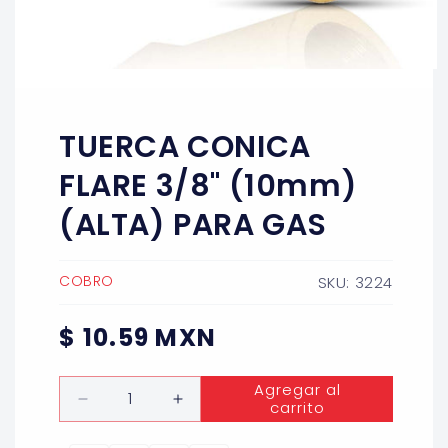
Abrir
elemento
multimedia
1
TUERCA CONICA
en
una
ventana
FLARE 3/8" (10mm)
modal
(ALTA) PARA GAS
COBRO
SKU: 3224
Precio
$ 10.59 MXN
habitual
Cantidad
Agregar al
carrito
Reducir
Aumentar
cantidad
cantidad