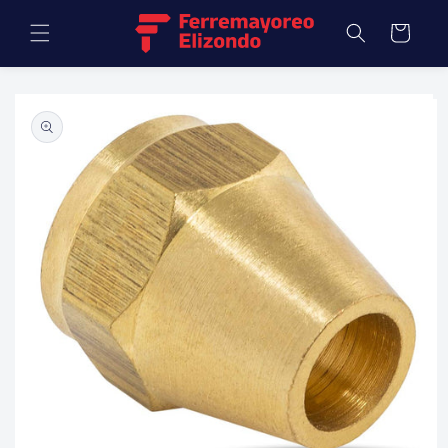
Ir
directamente
Carrito
al contenido
Ir
directamente
a la
información
del producto