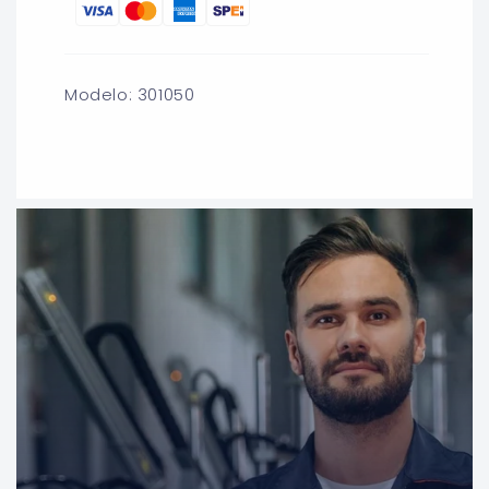
para
para
TUERCA
TUERCA
CONICA
CONICA
FLARE
FLARE
3/8&quot;
3/8&quot;
Modelo: 301050
(10mm)
(10mm)
(ALTA)
(ALTA)
PARA
PARA
GAS
GAS